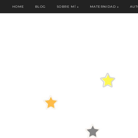
HOME
BLOG
SOBRE MÍ
↓
MATERNIDAD
↓
AUT